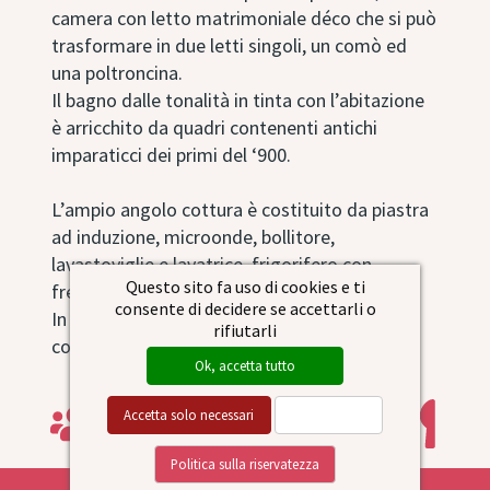
camera con letto matrimoniale déco che si può
trasformare in due letti singoli, un comò ed
una poltroncina.
Il bagno dalle tonalità in tinta con l’abitazione
è arricchito da quadri contenenti antichi
imparaticci dei primi del ‘900.
L’ampio angolo cottura è costituito da piastra
ad induzione, microonde, bollitore,
lavastoviglie e lavatrice, frigorifero con
Questo sito fa uso di cookies e ti
freezer, macchina Nespresso per il caffè.
consente di decidere se accettarli o
In bagno avrete a disposizione phon e set di
rifiutarli
cortesia per tutti gli ospiti.
Ok, accetta tutto
Accetta solo necessari
Personalizza
4
2
1
2
1
Politica sulla riservatezza